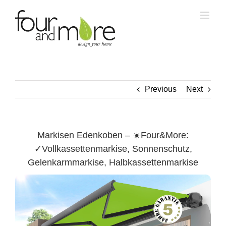
Skip
to
content
Previous
Next
Markisen Edenkoben – ☀️Four&More:
✓Vollkassettenmarkise, Sonnenschutz,
Gelenkarmmarkise, Halbkassettenmarkise