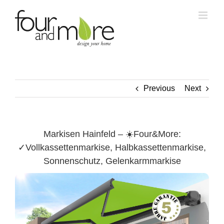
Skip
to
content
Previous
Next
Markisen Hainfeld – ☀️Four&More:
✓Vollkassettenmarkise, Halbkassettenmarkise,
Sonnenschutz, Gelenkarmmarkise