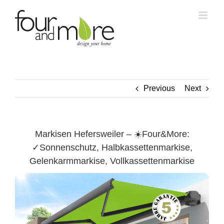
Skip
to
content
Previous
Next
Markisen Hefersweiler – ☀️Four&More:
✓Sonnenschutz, Halbkassettenmarkise,
Gelenkarmmarkise, Vollkassettenmarkise