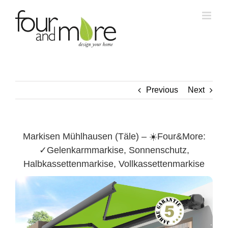
Skip
to
content
Previous
Next
Markisen Mühlhausen (Täle) – ☀️Four&More:
✓Gelenkarmmarkise, Sonnenschutz,
Halbkassettenmarkise, Vollkassettenmarkise
Mühlhausen