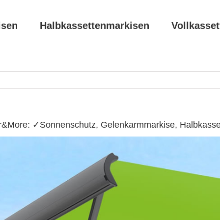
isen
Halbkassettenmarkisen
Vollkasse
&More: ✓Sonnenschutz, Gelenkarmmarkise, Halbkasset