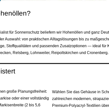
ohenöllen?
ialist für Sonnenschutz beliefern wir Hohenöllen und ganz Deu
i der Auswahl: von praktischen Alltagslösungen bis zu maßgesc
age, Stoffqualitäten und passenden Zusatzoptionen — ideal fü
ecken, Relsberg, Lohnweiler, Reipoltskirchen und Cronenberg.
istert
nen große Planungsfreiheit:
Wählen Sie das Gehäuse in Schn
rkise oder einer vollständig
zahlreichen modernen, strapazie
rkisenbreite (2 bis 5,6
Premium‑Polyacryl‑Textilien übe