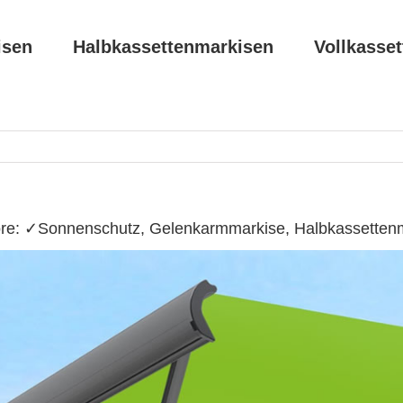
isen
Halbkassettenmarkisen
Vollkasse
ore: ✓Sonnenschutz, Gelenkarmmarkise, Halbkassettenm