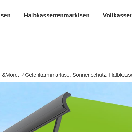
isen
Halbkassettenmarkisen
Vollkasse
r&More: ✓Gelenkarmmarkise, Sonnenschutz, Halbkasset