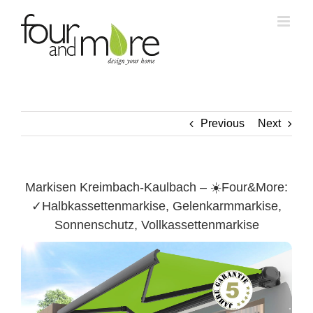
Skip
to
content
Previous
Next
Markisen Kreimbach-Kaulbach – ☀️Four&More:
✓Halbkassettenmarkise, Gelenkarmmarkise,
Sonnenschutz, Vollkassettenmarkise