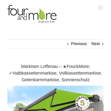
Skip
to
content
Previous
Next
Markisen Loffenau – ☀️Four&More:
✓Halbkassettenmarkise, Vollkassettenmarkise,
Gelenkarmmarkise, Sonnenschutz