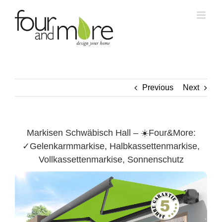
Skip
to
content
Previous
Next
Markisen Schwäbisch Hall – ☀️Four&More:
✓Gelenkarmmarkise, Halbkassettenmarkise,
Vollkassettenmarkise, Sonnenschutz