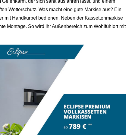
 Gelenkarm, der sich sanft ausfahren lässt, und einem
haften Wetterschutz. Was macht eine gute Markise aus? Ein
oder mit Handkurbel bedienen. Neben der Kassettenmarkise
chte Montage. So wird Ihr Außenbereich zum Wohlfühlort mit