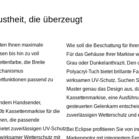
stheit, die überzeugt
eten Ihnen maximale
Wie soll die Beschattung für Ihr
en bis hin zu voll
Für das Gehäuse Ihrer Markise w
tenfarbe, die Breite
Grau oder Dunkelanthrazit. Den o
echanismus
Polyacryl-Tuch bietet brillante 
rtfunktionen passend zu
wirksamen UV-Schutz. Suchen Sie
Muster genau das Design aus, das
Kassettenmarkise, eine Ausführun
egendem Handsender,
gesteuerten Gelenkarm entscheid
Ob Kassettenmarkise für die
zuverlässigen Wetterschutz und 
hnen, die passende
bietet zuverlässigen UV-Schutz
Bei Eclipse profitieren Sie von 
n wirksamer Wetterschutz mit
Markenmotor mit integriertem Fer