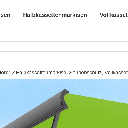
isen
Halbkassettenmarkisen
Vollkasse
ore: ✓Halbkassettenmarkise, Sonnenschutz, Vollkasse