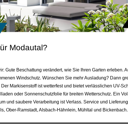
für Modautal?
ir: Gute Beschattung verändert, wie Sie Ihren Garten erleben. A
ommenen Windschutz. Wünschen Sie mehr Ausladung? Dann grei
er Markisenstoff ist wetterfest und bietet verlässlichen UV-S
lladen oder Sonnenschutzfolie für breiten Wetterschutz. Ein V
um und saubere Verarbeitung ist Verlass. Service und Lieferung
ls
,
Ober-Ramstadt
,
Alsbach-Hähnlein
,
Mühltal
und
Bickenbach
.