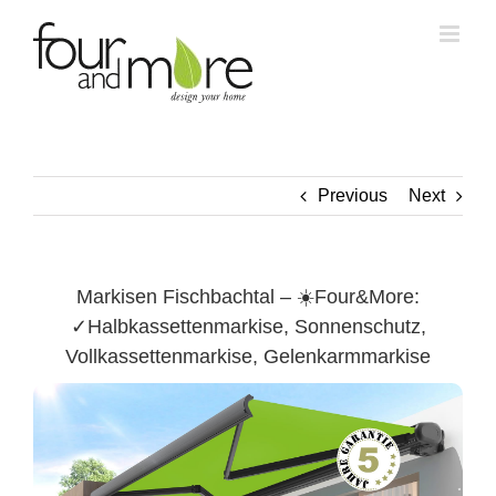
Skip
to
content
Previous
Next
Markisen Fischbachtal – ☀️Four&More:
✓Halbkassettenmarkise, Sonnenschutz,
Vollkassettenmarkise, Gelenkarmmarkise