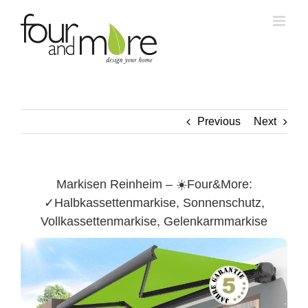
Skip
to
content
Previous
Next
Markisen Reinheim – ☀️Four&More:
✓Halbkassettenmarkise, Sonnenschutz,
Vollkassettenmarkise, Gelenkarmmarkise