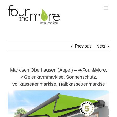
Skip
to
content
Previous
Next
Markisen Oberhausen (Appel) – ☀️Four&More:
✓Gelenkarmmarkise, Sonnenschutz,
Vollkassettenmarkise, Halbkassettenmarkise
Oberhausen