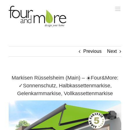
Skip
to
content
Previous
Next
Markisen Rüsselsheim (Main) – ☀️Four&More:
✓Sonnenschutz, Halbkassettenmarkise,
Gelenkarmmarkise, Vollkassettenmarkise