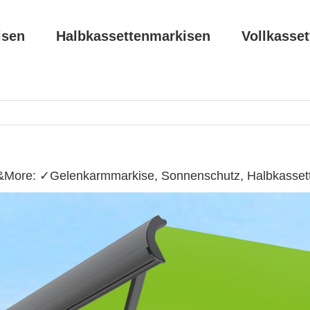
isen
Halbkassettenmarkisen
Vollkasse
More: ✓Gelenkarmmarkise, Sonnenschutz, Halbkassett