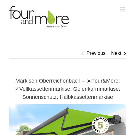
Skip
to
content
Previous
Next
Markisen Oberreichenbach – ☀️Four&More:
✓Vollkassettenmarkise, Gelenkarmmarkise,
Sonnenschutz, Halbkassettenmarkise