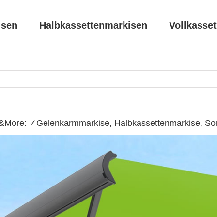
isen
Halbkassettenmarkisen
Vollkasse
&More: ✓Gelenkarmmarkise, Halbkassettenmarkise, Son