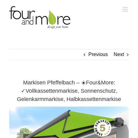
Skip
to
content
Previous
Next
Markisen Pfeffelbach – ☀️Four&More:
✓Vollkassettenmarkise, Sonnenschutz,
Gelenkarmmarkise, Halbkassettenmarkise