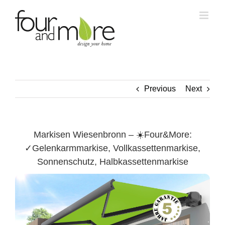
Skip
to
content
Previous
Next
Markisen Wiesenbronn – ☀️Four&More:
✓Gelenkarmmarkise, Vollkassettenmarkise,
Sonnenschutz, Halbkassettenmarkise