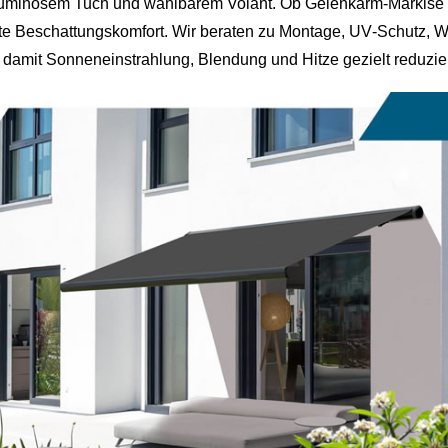
luminösem Tuch und wählbarem Volant. Ob Gelenkarm‑Markise üb
chte Beschattungskomfort. Wir beraten zu Montage, UV‑Schutz, W
 damit Sonneneinstrahlung, Blendung und Hitze gezielt reduzie