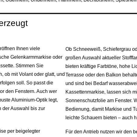
berzeugt
öffnen Ihnen viele
Ob Schneeweiß, Schiefergrau ode
sische Gelenkarmmarkise oder
großen Auswahl aktueller Stofff
ssette. Stimmen Sie
bieten kräftige Farbtöne, hohe Lic
 ob mit Volant oder glatt, und
Terrasse oder den Balkon behalt
folgen soll. So passt die
und sind bei Bedarf wasserabwe
vor den Fenstern. Auch wer
Kassettenmarkise, lassen sich m
uste Aluminium-Optik legt,
Sonnenschutzfolie am Fenster. W
 der Auswahl bis zur
Bedienung, damit Markise und T
leichte Schauern bieten – auch hi
ise per beigelegter
Für den Antrieb nutzen wir den