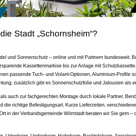
die Stadt „Schornsheim“?
ndel und Sonnenschutz – online und mit Partnern bundesweit. B
zsparende Kassettenmarkise bis zur Anlage mit Schutzkassette
hnen passende Tuch‑ und Volant‑Optionen, Aluminium‑Profile so
tung; zusätzlich gibt es Sonnenschutzfolie und Jalousien als 
ls auch zur fachgerechten Montage durch lokale Partner. Benöt
die richtige Befestigungsart. Kurze Lieferzeiten, verschiedene
 Ort in der Verbandsgemeinde
Wörrstadt
beraten wir Sie gern – 
im
,
Udenheim
,
Undenheim
,
Hahnheim
,
Bechtolsheim
,
Spieshei