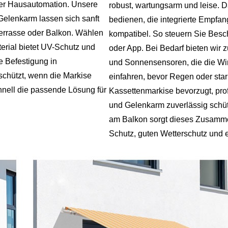
hrer Hausautomation. Unsere
robust, wartungsarm und leise. Da
Gelenkarm lassen sich sanft
bedienen, die integrierte Empfan
Terrasse oder Balkon. Wählen
kompatibel. So steuern Sie Be
erial bietet UV-Schutz und
oder App. Bei Bedarf bieten wir 
e Befestigung in
und Sonnensensoren, die die Win
schützt, wenn die Markise
einfahren, bevor Regen oder sta
chnell die passende Lösung für
Kassettenmarkise bevorzugt, prof
und Gelenkarm zuverlässig schüt
am Balkon sorgt dieses Zusammen
Schutz, guten Wetterschutz und