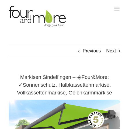
Skip
to
content
Previous
Next
Markisen Sindelfingen – ☀️Four&More:
✓Sonnenschutz, Halbkassettenmarkise,
Vollkassettenmarkise, Gelenkarmmarkise