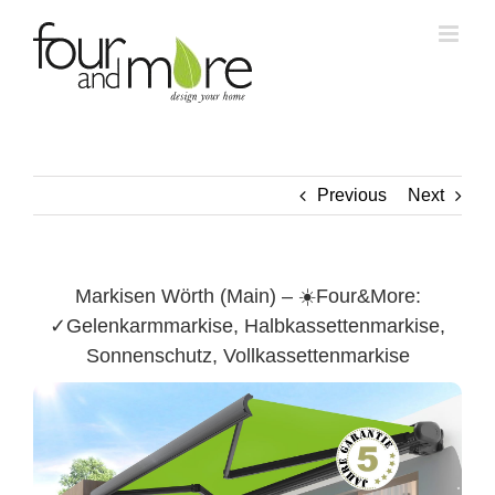
Skip
to
content
Previous
Next
Markisen Wörth (Main) – ☀️Four&More:
✓Gelenkarmmarkise, Halbkassettenmarkise,
Sonnenschutz, Vollkassettenmarkise